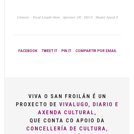
Camera
Focal Length 0mm
Aperture ƒ/0
ISO 0
Shutter Speed 0
FACEBOOK
TWEET IT
PIN IT
COMPARTIR POR EMAIL
VIVA O SAN FROILÁN É UN
PROXECTO DE
VIVALUGO, DIARIO E
AXENDA CULTURAL,
QUE CONTA CO APOIO DA
CONCELLERÍA DE CULTURA,