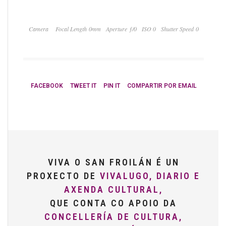
Camera
Focal Length 0mm
Aperture ƒ/0
ISO 0
Shutter Speed 0
FACEBOOK
TWEET IT
PIN IT
COMPARTIR POR EMAIL
VIVA O SAN FROILÁN É UN
PROXECTO DE
VIVALUGO, DIARIO E
AXENDA CULTURAL,
QUE CONTA CO APOIO DA
CONCELLERÍA DE CULTURA,