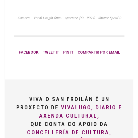
Camera
Focal Length 0mm
Aperture ƒ/0
ISO 0
Shutter Speed 0
FACEBOOK
TWEET IT
PIN IT
COMPARTIR POR EMAIL
VIVA O SAN FROILÁN É UN
PROXECTO DE
VIVALUGO, DIARIO E
AXENDA CULTURAL,
QUE CONTA CO APOIO DA
CONCELLERÍA DE CULTURA,