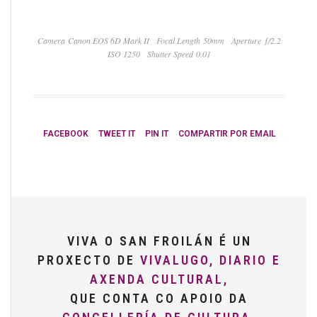
Camera Canon EOS 6D Mark II
Focal Length 50mm
Aperture ƒ/2.2
ISO 1250
Shutter Speed 0.01
FACEBOOK
TWEET IT
PIN IT
COMPARTIR POR EMAIL
VIVA O SAN FROILÁN É UN
PROXECTO DE
VIVALUGO, DIARIO E
AXENDA CULTURAL,
QUE CONTA CO APOIO DA