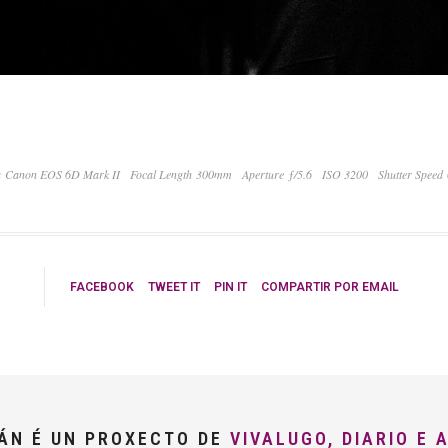
 Canon EOS 6D Mark II
Focal Length 300mm
Aperture ƒ/5.6
ISO 3200
Shutter Speed
FACEBOOK
TWEET IT
PIN IT
COMPARTIR POR EMAIL
LÁN É UN PROXECTO DE
VIVALUGO, DIARIO E 