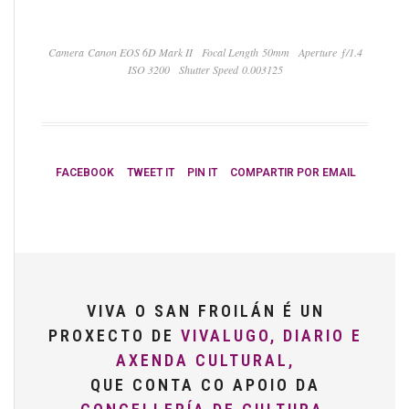
Camera Canon EOS 6D Mark II
Focal Length 50mm
Aperture ƒ/1.4
ISO 3200
Shutter Speed 0.003125
FACEBOOK
TWEET IT
PIN IT
COMPARTIR POR EMAIL
VIVA O SAN FROILÁN É UN
PROXECTO DE
VIVALUGO, DIARIO E
AXENDA CULTURAL,
QUE CONTA CO APOIO DA