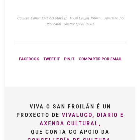
Camera Canon EOS 6D Mark II
Focal Length 190mm
Aperture ƒ/5
ISO 6400
Shutter Speed 0.002
FACEBOOK
TWEET IT
PIN IT
COMPARTIR POR EMAIL
VIVA O SAN FROILÁN É UN
PROXECTO DE
VIVALUGO, DIARIO E
AXENDA CULTURAL,
QUE CONTA CO APOIO DA