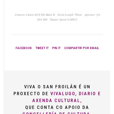
Camera Canon EOS 6D Mark II
Focal Length 76mm
Aperture ƒ/4
ISO 800
Shutter Speed 0.00625
FACEBOOK
TWEET IT
PIN IT
COMPARTIR POR EMAIL
VIVA O SAN FROILÁN É UN
PROXECTO DE
VIVALUGO, DIARIO E
AXENDA CULTURAL,
QUE CONTA CO APOIO DA