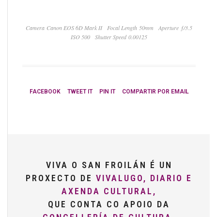
Camera Canon EOS 6D Mark II
Focal Length 50mm
Aperture ƒ/3.5
ISO 500
Shutter Speed 0.00125
FACEBOOK
TWEET IT
PIN IT
COMPARTIR POR EMAIL
VIVA O SAN FROILÁN É UN
PROXECTO DE
VIVALUGO, DIARIO E
AXENDA CULTURAL,
QUE CONTA CO APOIO DA