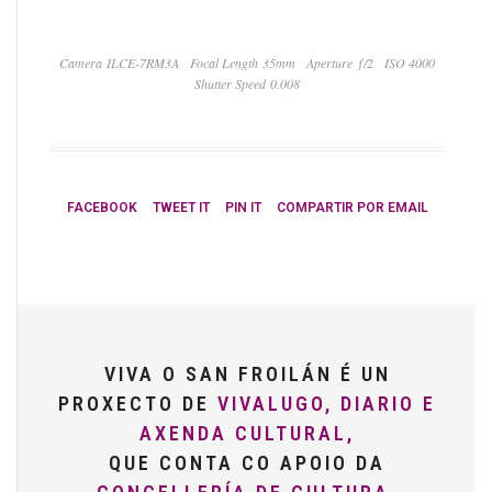
Camera ILCE-7RM3A
Focal Length 35mm
Aperture ƒ/2
ISO 4000
Shutter Speed 0.008
FACEBOOK
TWEET IT
PIN IT
COMPARTIR POR EMAIL
VIVA O SAN FROILÁN É UN
PROXECTO DE
VIVALUGO, DIARIO E
AXENDA CULTURAL,
QUE CONTA CO APOIO DA