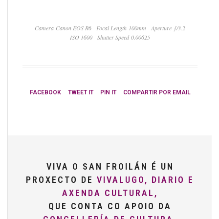
Camera Canon EOS R6
Focal Length 100mm
Aperture ƒ/3.2
ISO 1600
Shutter Speed 0.00625
FACEBOOK
TWEET IT
PIN IT
COMPARTIR POR EMAIL
VIVA O SAN FROILÁN É UN
PROXECTO DE
VIVALUGO, DIARIO E
AXENDA CULTURAL,
QUE CONTA CO APOIO DA