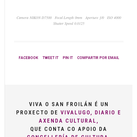
Camera NIKON D7500
Focal Length 0mm
Aperture ƒ/0
ISO 4000
Shutter Speed 0.0125
FACEBOOK
TWEET IT
PIN IT
COMPARTIR POR EMAIL
VIVA O SAN FROILÁN É UN
PROXECTO DE
VIVALUGO, DIARIO E
AXENDA CULTURAL,
QUE CONTA CO APOIO DA