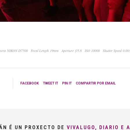
era NIKON D7500
Focal Length 19mm
Aperture ƒ/5.6
ISO 10000
Shutter Speed 0.00
FACEBOOK
TWEET IT
PIN IT
COMPARTIR POR EMAIL
LÁN É UN PROXECTO DE
VIVALUGO, DIARIO E 