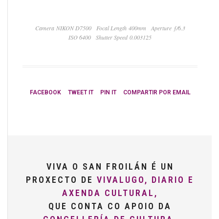
Camera NIKON D7500
Focal Length 400mm
Aperture ƒ/6.3
ISO 6400
Shutter Speed 0.003125
FACEBOOK
TWEET IT
PIN IT
COMPARTIR POR EMAIL
VIVA O SAN FROILÁN É UN
PROXECTO DE
VIVALUGO, DIARIO E
AXENDA CULTURAL,
QUE CONTA CO APOIO DA