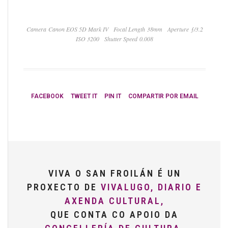
Camera Canon EOS 5D Mark IV
Focal Length 38mm
Aperture ƒ/3.2
ISO 3200
Shutter Speed 0.008
FACEBOOK
TWEET IT
PIN IT
COMPARTIR POR EMAIL
VIVA O SAN FROILÁN É UN
PROXECTO DE
VIVALUGO, DIARIO E
AXENDA CULTURAL,
QUE CONTA CO APOIO DA