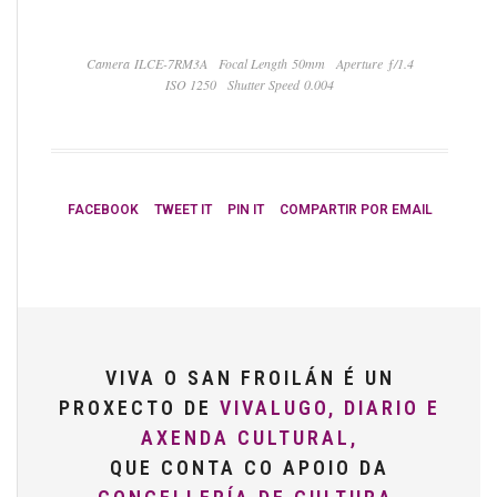
Camera ILCE-7RM3A
Focal Length 50mm
Aperture ƒ/1.4
ISO 1250
Shutter Speed 0.004
FACEBOOK
TWEET IT
PIN IT
COMPARTIR POR EMAIL
VIVA O SAN FROILÁN É UN
PROXECTO DE
VIVALUGO, DIARIO E
AXENDA CULTURAL,
QUE CONTA CO APOIO DA