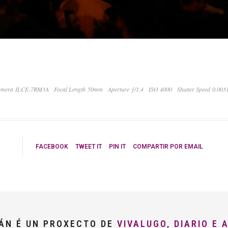
mera ILCE-7RM3A
Focal Length 50mm
Aperture ƒ/1.4
ISO 4000
Shutter Speed 0.003
FACEBOOK
TWEET IT
PIN IT
COMPARTIR POR EMAIL
LÁN É UN PROXECTO DE
VIVALUGO, DIARIO E 