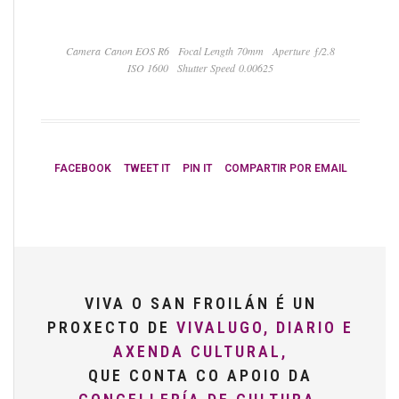
Camera Canon EOS R6
Focal Length 70mm
Aperture ƒ/2.8
ISO 1600
Shutter Speed 0.00625
FACEBOOK
TWEET IT
PIN IT
COMPARTIR POR EMAIL
VIVA O SAN FROILÁN É UN
PROXECTO DE
VIVALUGO, DIARIO E
AXENDA CULTURAL,
QUE CONTA CO APOIO DA