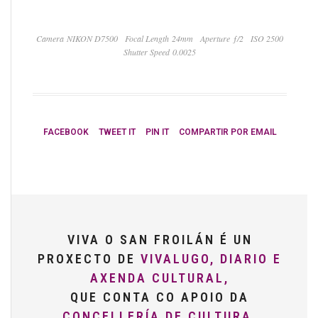
Camera NIKON D7500
Focal Length 24mm
Aperture ƒ/2
ISO 2500
Shutter Speed 0.0025
FACEBOOK
TWEET IT
PIN IT
COMPARTIR POR EMAIL
VIVA O SAN FROILÁN É UN
PROXECTO DE
VIVALUGO, DIARIO E
AXENDA CULTURAL,
QUE CONTA CO APOIO DA
CONCELLERÍA DE CULTURA,