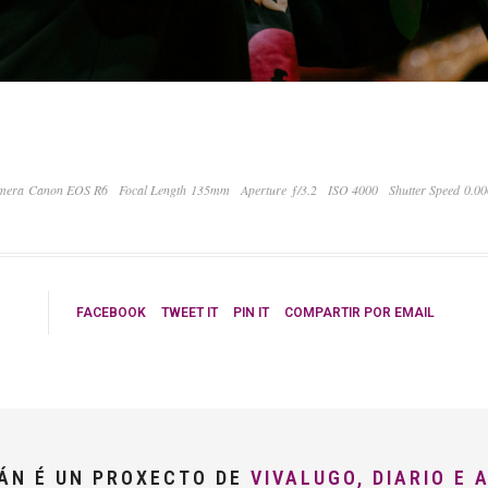
mera Canon EOS R6
Focal Length 135mm
Aperture ƒ/3.2
ISO 4000
Shutter Speed 0.0
FACEBOOK
TWEET IT
PIN IT
COMPARTIR POR EMAIL
LÁN É UN PROXECTO DE
VIVALUGO, DIARIO E 