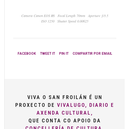
Camera Canon EOS R6
Focal Length 70mm
Aperture ƒ/3.5
ISO 1250
Shutter Speed 0.00625
FACEBOOK
TWEET IT
PIN IT
COMPARTIR POR EMAIL
VIVA O SAN FROILÁN É UN
PROXECTO DE
VIVALUGO, DIARIO E
AXENDA CULTURAL,
QUE CONTA CO APOIO DA
CONCELLERÍA DE CULTURA,