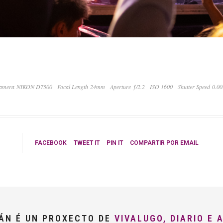
amera NIKON D7500
Focal Length 24mm
Aperture ƒ/2.2
ISO 1600
Shutter Speed 0.0
FACEBOOK
TWEET IT
PIN IT
COMPARTIR POR EMAIL
LÁN É UN PROXECTO DE
VIVALUGO, DIARIO E 