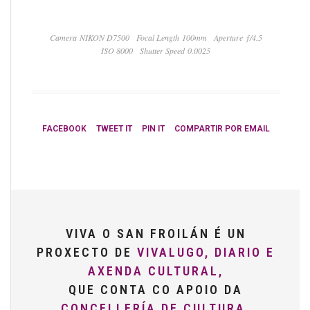
Camera NIKON D7500
Focal Length 100mm
Aperture ƒ/4.5
ISO 8000
Shutter Speed 0.0025
FACEBOOK
TWEET IT
PIN IT
COMPARTIR POR EMAIL
VIVA O SAN FROILÁN É UN
PROXECTO DE
VIVALUGO, DIARIO E
AXENDA CULTURAL,
QUE CONTA CO APOIO DA
CONCELLERÍA DE CULTURA,