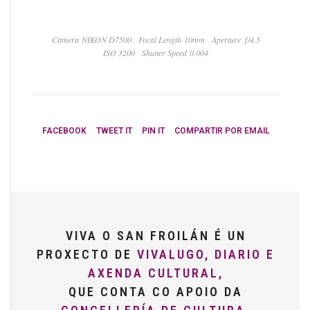
Camera NIKON D7500
Focal Length 10mm
Aperture ƒ/4.5
ISO 3200
Shutter Speed 0.004
FACEBOOK
TWEET IT
PIN IT
COMPARTIR POR EMAIL
VIVA O SAN FROILÁN É UN
PROXECTO DE
VIVALUGO, DIARIO E
AXENDA CULTURAL,
QUE CONTA CO APOIO DA