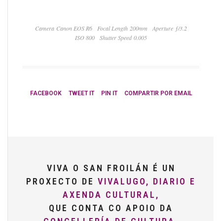
Camera Canon EOS R6
Focal Length 200mm
Aperture ƒ/3.2
ISO 800
Shutter Speed 0.005
FACEBOOK
TWEET IT
PIN IT
COMPARTIR POR EMAIL
VIVA O SAN FROILÁN É UN
PROXECTO DE
VIVALUGO, DIARIO E
AXENDA CULTURAL,
QUE CONTA CO APOIO DA