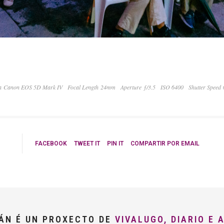
 Canon EOS 5D Mark IV
Focal Length 24mm
Aperture ƒ/3.5
ISO 6400
Shutter Speed
FACEBOOK
TWEET IT
PIN IT
COMPARTIR POR EMAIL
LÁN É UN PROXECTO DE
VIVALUGO, DIARIO E 