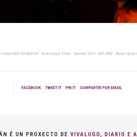
 Canon EOS 5D Mark IV
Focal Length 57mm
Aperture ƒ/3.5
ISO 1600
Shutter Speed
FACEBOOK
TWEET IT
PIN IT
COMPARTIR POR EMAIL
LÁN É UN PROXECTO DE
VIVALUGO, DIARIO E 