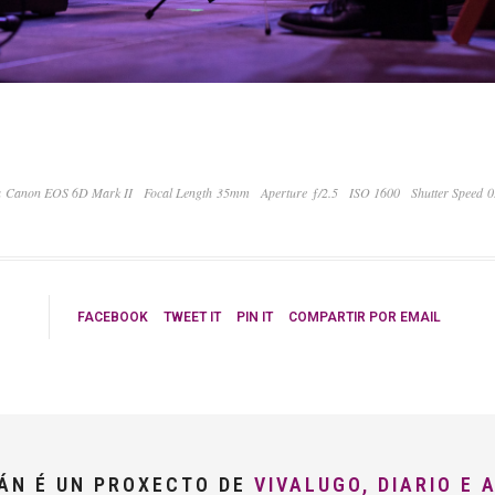
 Canon EOS 6D Mark II
Focal Length 35mm
Aperture ƒ/2.5
ISO 1600
Shutter Speed 
FACEBOOK
TWEET IT
PIN IT
COMPARTIR POR EMAIL
LÁN É UN PROXECTO DE
VIVALUGO, DIARIO E 