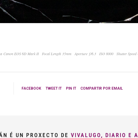
a Canon EOS 6D Mark II
Focal Length 35mm
Aperture ƒ/6.3
ISO 8000
Shutter Speed
FACEBOOK
TWEET IT
PIN IT
COMPARTIR POR EMAIL
LÁN É UN PROXECTO DE
VIVALUGO, DIARIO E 