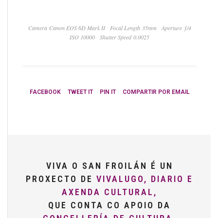
Camera Canon EOS 6D Mark II
Focal Length 35mm
Aperture ƒ/4
ISO 10000
Shutter Speed 0.0025
FACEBOOK
TWEET IT
PIN IT
COMPARTIR POR EMAIL
VIVA O SAN FROILÁN É UN
PROXECTO DE
VIVALUGO, DIARIO E
AXENDA CULTURAL,
QUE CONTA CO APOIO DA