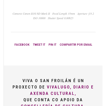
Camera Canon EOS 6D Mark II
Focal Length 35mm
Aperture ƒ/3.2
ISO 10000
Shutter Speed 0.00625
FACEBOOK
TWEET IT
PIN IT
COMPARTIR POR EMAIL
VIVA O SAN FROILÁN É UN
PROXECTO DE
VIVALUGO, DIARIO E
AXENDA CULTURAL,
QUE CONTA CO APOIO DA