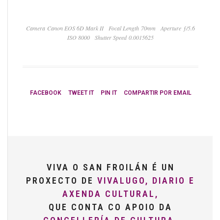
Camera Canon EOS 6D Mark II
Focal Length 70mm
Aperture ƒ/5.6
ISO 8000
Shutter Speed 0.0015625
FACEBOOK
TWEET IT
PIN IT
COMPARTIR POR EMAIL
VIVA O SAN FROILÁN É UN
PROXECTO DE
VIVALUGO, DIARIO E
AXENDA CULTURAL,
QUE CONTA CO APOIO DA