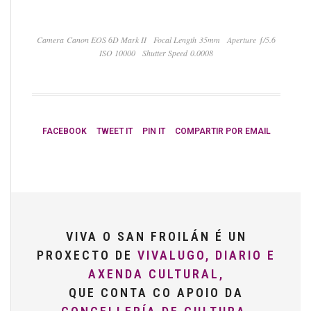
Camera Canon EOS 6D Mark II
Focal Length 35mm
Aperture ƒ/5.6
ISO 10000
Shutter Speed 0.0008
FACEBOOK
TWEET IT
PIN IT
COMPARTIR POR EMAIL
VIVA O SAN FROILÁN É UN
PROXECTO DE
VIVALUGO, DIARIO E
AXENDA CULTURAL,
QUE CONTA CO APOIO DA