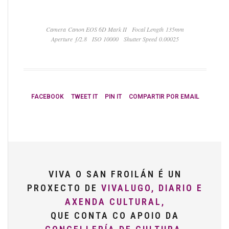
Camera Canon EOS 6D Mark II
Focal Length 135mm
Aperture ƒ/2.8
ISO 10000
Shutter Speed 0.00025
FACEBOOK
TWEET IT
PIN IT
COMPARTIR POR EMAIL
VIVA O SAN FROILÁN É UN
PROXECTO DE
VIVALUGO, DIARIO E
AXENDA CULTURAL,
QUE CONTA CO APOIO DA