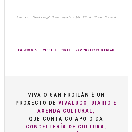
Camera
Focal Length 0mm
Aperture ƒ/0
ISO 0
Shutter Speed 0
FACEBOOK
TWEET IT
PIN IT
COMPARTIR POR EMAIL
VIVA O SAN FROILÁN É UN
PROXECTO DE
VIVALUGO, DIARIO E
AXENDA CULTURAL,
QUE CONTA CO APOIO DA
CONCELLERÍA DE CULTURA,