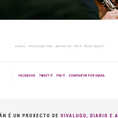
Camera
Focal Length 0mm
Aperture ƒ/0
ISO 0
Shutter Speed 0
FACEBOOK
TWEET IT
PIN IT
COMPARTIR POR EMAIL
LÁN É UN PROXECTO DE
VIVALUGO, DIARIO E 