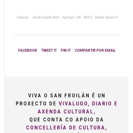
Camera
Focal Length 0mm
Aperture ƒ/0
ISO 0
Shutter Speed 0
FACEBOOK
TWEET IT
PIN IT
COMPARTIR POR EMAIL
VIVA O SAN FROILÁN É UN
PROXECTO DE
VIVALUGO, DIARIO E
AXENDA CULTURAL,
QUE CONTA CO APOIO DA
CONCELLERÍA DE CULTURA,