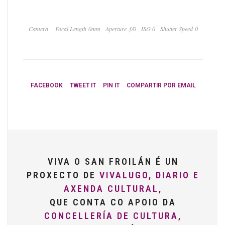
Camera
Focal Length 0mm
Aperture ƒ/0
ISO 0
Shutter Speed 0
FACEBOOK
TWEET IT
PIN IT
COMPARTIR POR EMAIL
VIVA O SAN FROILÁN É UN
PROXECTO DE
VIVALUGO, DIARIO E
AXENDA CULTURAL,
QUE CONTA CO APOIO DA
CONCELLERÍA DE CULTURA,