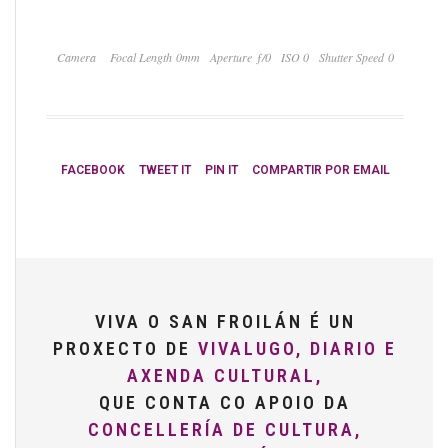
Camera
Focal Length 0mm
Aperture ƒ/0
ISO 0
Shutter Speed 0
FACEBOOK
TWEET IT
PIN IT
COMPARTIR POR EMAIL
VIVA O SAN FROILÁN É UN
PROXECTO DE
VIVALUGO, DIARIO E
AXENDA CULTURAL,
QUE CONTA CO APOIO DA
CONCELLERÍA DE CULTURA,