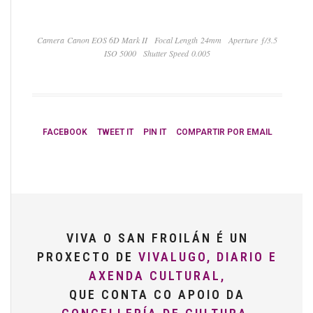
Camera Canon EOS 6D Mark II
Focal Length 24mm
Aperture ƒ/3.5
ISO 5000
Shutter Speed 0.005
FACEBOOK
TWEET IT
PIN IT
COMPARTIR POR EMAIL
VIVA O SAN FROILÁN É UN
PROXECTO DE
VIVALUGO, DIARIO E
AXENDA CULTURAL,
QUE CONTA CO APOIO DA