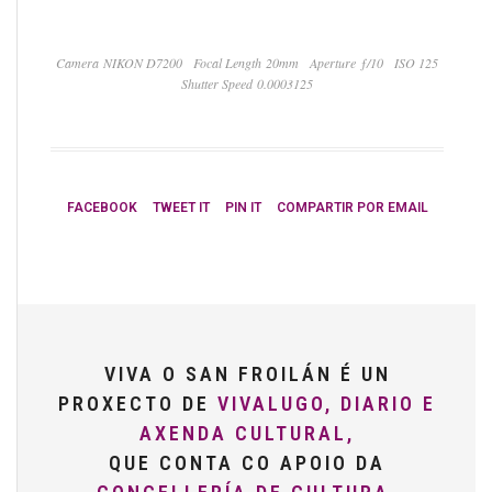
Camera NIKON D7200
Focal Length 20mm
Aperture ƒ/10
ISO 125
Shutter Speed 0.0003125
FACEBOOK
TWEET IT
PIN IT
COMPARTIR POR EMAIL
VIVA O SAN FROILÁN É UN
PROXECTO DE
VIVALUGO, DIARIO E
AXENDA CULTURAL,
QUE CONTA CO APOIO DA