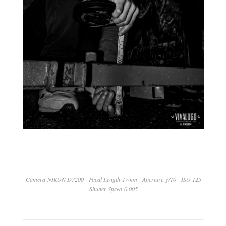
Camera NIKON D7200
Focal Length 17mm
Aperture ƒ/10
ISO 125
Shutter Speed 0.005