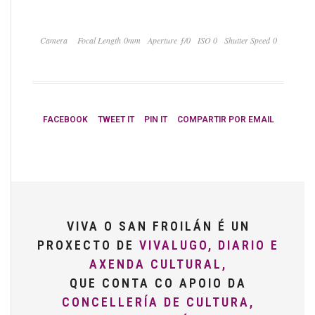
Camera
Focal Length 0mm
Aperture ƒ/0
ISO 0
Shutter Speed 0
FACEBOOK
TWEET IT
PIN IT
COMPARTIR POR EMAIL
VIVA O SAN FROILÁN É UN
PROXECTO DE
VIVALUGO, DIARIO E
AXENDA CULTURAL,
QUE CONTA CO APOIO DA
CONCELLERÍA DE CULTURA,