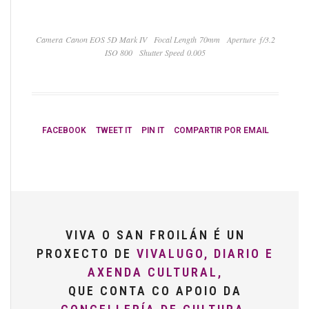
Camera Canon EOS 5D Mark IV
Focal Length 70mm
Aperture ƒ/3.2
ISO 800
Shutter Speed 0.005
FACEBOOK
TWEET IT
PIN IT
COMPARTIR POR EMAIL
VIVA O SAN FROILÁN É UN
PROXECTO DE
VIVALUGO, DIARIO E
AXENDA CULTURAL,
QUE CONTA CO APOIO DA