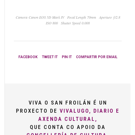
Camera Canon EOS 5D Mark IV
Focal Length 70mm
Aperture ƒ/2.8
ISO 800
Shutter Speed 0.008
FACEBOOK
TWEET IT
PIN IT
COMPARTIR POR EMAIL
VIVA O SAN FROILÁN É UN
PROXECTO DE
VIVALUGO, DIARIO E
AXENDA CULTURAL,
QUE CONTA CO APOIO DA