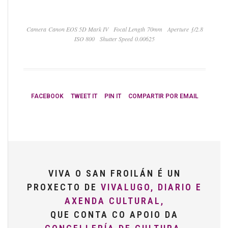
Camera Canon EOS 5D Mark IV
Focal Length 70mm
Aperture ƒ/2.8
ISO 800
Shutter Speed 0.00625
FACEBOOK
TWEET IT
PIN IT
COMPARTIR POR EMAIL
VIVA O SAN FROILÁN É UN
PROXECTO DE
VIVALUGO, DIARIO E
AXENDA CULTURAL,
QUE CONTA CO APOIO DA