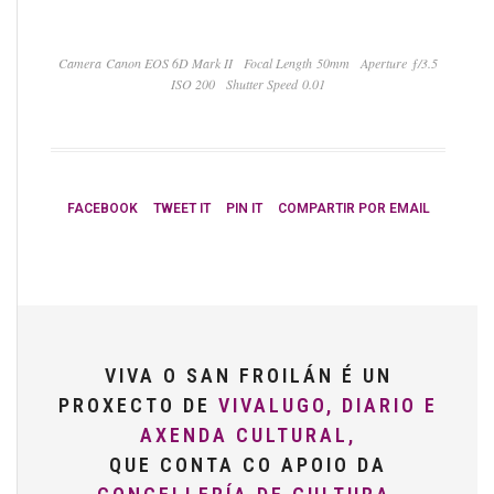
Camera Canon EOS 6D Mark II
Focal Length 50mm
Aperture ƒ/3.5
ISO 200
Shutter Speed 0.01
FACEBOOK
TWEET IT
PIN IT
COMPARTIR POR EMAIL
VIVA O SAN FROILÁN É UN
PROXECTO DE
VIVALUGO, DIARIO E
AXENDA CULTURAL,
QUE CONTA CO APOIO DA