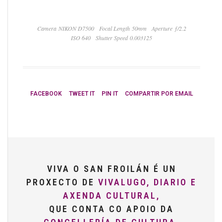
Camera NIKON D7500
Focal Length 50mm
Aperture ƒ/2.2
ISO 640
Shutter Speed 0.003125
FACEBOOK
TWEET IT
PIN IT
COMPARTIR POR EMAIL
VIVA O SAN FROILÁN É UN
PROXECTO DE
VIVALUGO, DIARIO E
AXENDA CULTURAL,
QUE CONTA CO APOIO DA