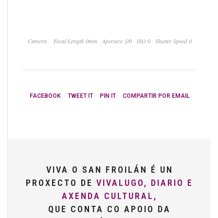
Camera
Focal Length 0mm
Aperture ƒ/0
ISO 0
Shutter Speed 0
FACEBOOK
TWEET IT
PIN IT
COMPARTIR POR EMAIL
VIVA O SAN FROILÁN É UN
PROXECTO DE
VIVALUGO, DIARIO E
AXENDA CULTURAL,
QUE CONTA CO APOIO DA