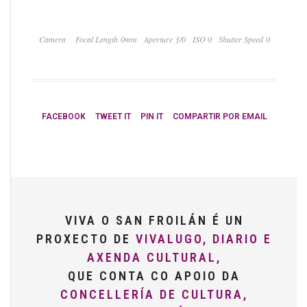
Camera
Focal Length 0mm
Aperture ƒ/0
ISO 0
Shutter Speed 0
FACEBOOK
TWEET IT
PIN IT
COMPARTIR POR EMAIL
VIVA O SAN FROILÁN É UN
PROXECTO DE
VIVALUGO, DIARIO E
AXENDA CULTURAL,
QUE CONTA CO APOIO DA
CONCELLERÍA DE CULTURA,